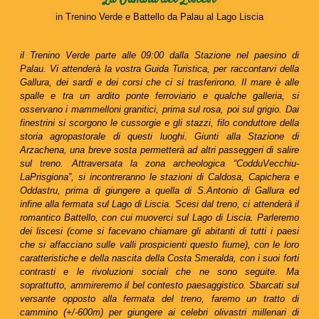
in Trenino Verde e Battello da Palau al Lago Liscia
il Trenino Verde parte alle 09:00 dalla Stazione nel paesino di
Palau. Vi attenderà la vostra Guida Turistica, per raccontarvi della
Gallura, dei sardi e dei corsi che ci si trasferirono. Il mare è alle
spalle e tra un ardito ponte ferroviario e qualche galleria, si
osservano i mammelloni granitici, prima sul rosa, poi sul grigio. Dai
finestrini si scorgono le cussorgie e gli stazzi, filo conduttore della
storia agropastorale di questi luoghi. Giunti alla Stazione di
Arzachena, una breve sosta permetterà ad altri passeggeri di salire
sul treno. Attraversata la zona archeologica “CodduVecchiu-
LaPrisgiona”, si incontreranno le stazioni di Caldosa, Capichera e
Oddastru, prima di giungere a quella di S.Antonio di Gallura ed
infine alla fermata sul Lago di Liscia. Scesi dal treno, ci attenderà il
romantico Battello, con cui muoverci sul Lago di Liscia. Parleremo
dei liscesi (come si facevano chiamare gli abitanti di tutti i paesi
che si affacciano sulle valli prospicienti questo fiume), con le loro
caratteristiche e della nascita della Costa Smeralda, con i suoi forti
contrasti e le rivoluzioni sociali che ne sono seguite. Ma
soprattutto, ammireremo il bel contesto paesaggistico. Sbarcati sul
versante opposto alla fermata del treno, faremo un tratto di
cammino (+/-600m) per giungere ai celebri olivastri millenari di