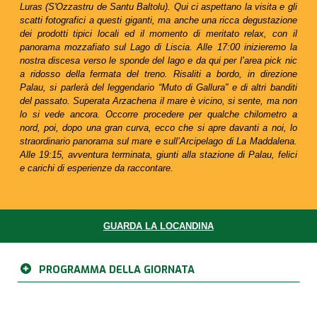
Luras (S'Ozzastru de Santu Baltolu). Qui ci aspettano la visita e gli
scatti fotografici a questi giganti, ma anche una ricca degustazione
dei prodotti tipici locali ed il momento di meritato relax, con il
panorama mozzafiato sul Lago di Liscia. Alle 17:00 inizieremo la
nostra discesa verso le sponde del lago e da qui per l’area pick nic
a ridosso della fermata del treno. Risaliti a bordo, in direzione
Palau, si parlerà del leggendario “Muto di Gallura” e di altri banditi
del passato. Superata Arzachena il mare è vicino, si sente, ma non
lo si vede ancora. Occorre procedere per qualche chilometro a
nord, poi, dopo una gran curva, ecco che si apre davanti a noi, lo
straordinario panorama sul mare e sull’Arcipelago di La Maddalena.
Alle 19:15, avventura terminata, giunti alla stazione di Palau, felici
e carichi di esperienze da raccontare.
GUARDA LA LOCANDINA
PROGRAMMA DELLA GIORNATA