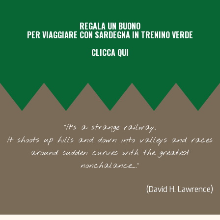
REGALA UN BUONO
PER VIAGGIARE CON SARDEGNA IN TRENINO VERDE
CLICCA QUI
"
It’s a strange railway.
It shoots up hills and down into valleys and races
around sudden curves with the greatest
nonchalance…
.”
(David H. Lawrence)