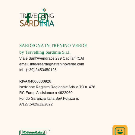
SARDEGNA IN TRENINO VERDE
by Travelling Sardinia S.r.l.
Viale Sant'Avendrace 289 Cagliari (CA)
email: info@sardegnatreninoverde.com
tel.: (+39) 3453450125
P.IVA 04006800926
Iscrizione Registro Regionale AdV e TO n. 476
RC Europ Assistance n.4622060
Fondo Garanzia Italia SpA Polizza n.
A/127.5429/12/2022
Privacy Policy
Cookie Law
Termini di